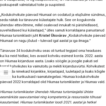
jooksupealt valmistatud toite ja suupisteid.
„Kodukohvikute päevad Hiiumaal on oodatud ja elujõuline sündmus,
seda näitab ka tänavune külastajate hulk. See on kogukonda
ühendav ettevõtmine, millel osalevad innukalt nii pärishiidlased,
suvehiidlased kui külastajad,“ ütles samuti korraldajana panustanud
Hiiumaa turismiklastri juht
Kristel Üksvärav
„Kodukohvikute päevad
Hiiumaal on nagu jõulud – tulevad igal aastal ja iga ilmaga.“
Tänavuse 34 kodukohviku seas oli tuntud tegijaid oma headuses
kui ka neid hiidlasi, kes avasid kohviku esimest korda. 2022. aasta
on Hiiumaa kirjanduse aasta. Lisaks söögile ja joogile pakuti sel
korral kohvikutes ka vaimutoitu ja mekiti kirjandusvürtsi. Kohvikutest
võis leida nimekaid kirjanikke, kirjastajaid, luuletajad ja lisaks kõigile
teistele ka kurikuulsaid raamatutegelasi. Hiiumaa kodukohvikute
päevad 2022 korraldajad olid Hiiumaa turismiklaster ja Hiiumaa vald.
Hiiumaa turismiklaster ühendab Hiiumaa turismiasjalisi ühiste
eesmärkide saavutamisel ning kompetentsi ja ressursside tõhusal
kasutamisel. Hiiumaa turismiklaster loodi 2021. aastal ja hetkel