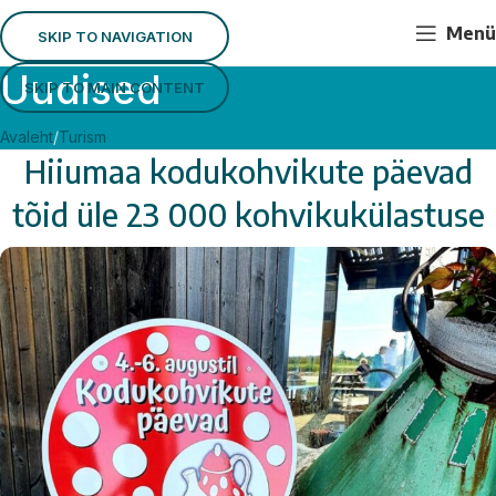
Menü
SKIP TO NAVIGATION
Uudised
SKIP TO MAIN CONTENT
Avaleht
Turism
Hiiumaa kodukohvikute päevad
tõid üle 23 000 kohvikukülastuse