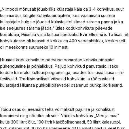
„Niimoodi mõnusalt jõuab üks külastaja käia ca 3-4 kohvikus, suur
kummardus kõigile kohvikupidajatele, kes vaatamata suurele
külastajate hulgale jõudsid külastajatel silmad särama panna ja ka
ise seejuures särama jääda,“ ütles kodukohvikute päevade
korraldaja, Hiiumaa valla kultuurispetsialist
Eve Ellermäe.
Ta lisas, et
kohvikutesse oli kaasatud kokku ca 400 vabatahtlikku, keskmiselt
oli meeskonna suuruseks 10 inimest.
Hiiumaa kodukohvikute päevi iseloomustab kohvikupidajate
pühendumine ja põhjalikkus. Paljud kohvikud panustasid lisaks
toidule ka eraldi kultuuriprogrammiga, osades toimusid lausa mini-
festivalid. Traditsiooniliselt väisasid kohvikuid ja rõõmustasid
külastajad Hiiumaa puhkpillipäevadel osalenud puhkpilliorkestrid.
Toidu osas oli eesmärk teha võimalikult paju ise ja kohalikust
toorainest ning nõudlus oli suur. Näiteks kohvikus „Meri ja maa“
kulus 300 liitrit õlut, 100 liitrit käsitöölimonaadi, 58 liitrit kalasuppi,
370 kalapirukat, 10 kg kalapelmeene, 13 l vahvlitainast ja veel hulk