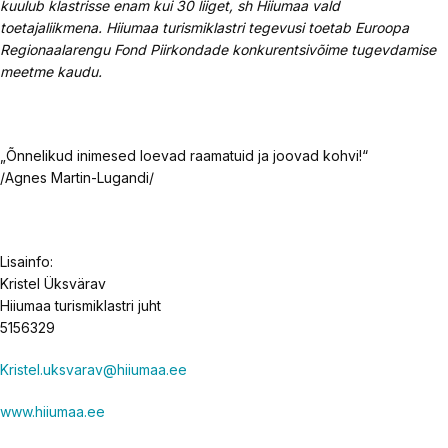
kuulub klastrisse enam kui 30 liiget, sh Hiiumaa vald
toetajaliikmena. Hiiumaa turismiklastri tegevusi toetab Euroopa
Regionaalarengu Fond Piirkondade konkurentsivõime tugevdamise
meetme kaudu.
„Õnnelikud inimesed loevad raamatuid ja joovad kohvi!“
/Agnes Martin-Lugandi/
Lisainfo:
Kristel Üksvärav
Hiiumaa turismiklastri juht
5156329
Kristel.uksvarav@hiiumaa.ee
www.hiiumaa.ee