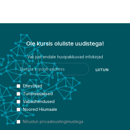
Ole kursis oluliste uudistega!
Vali just endale huvipakkuvad infokirjad
Ettevõtjad
Turismiasjalised
Vabaühendused
Noored Hiiumaale
Nõustun privaatsustingimustega