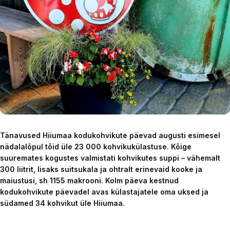
Tänavused Hiiumaa kodukohvikute päevad augusti esimesel
nädalalõpul tõid üle 23 000 kohvikukülastuse. Kõige
suuremates kogustes valmistati kohvikutes suppi – vähemalt
300 liitrit, lisaks suitsukala ja ohtralt erinevaid kooke ja
maiustusi, sh 1155 makrooni. Kolm päeva kestnud
kodukohvikute päevadel avas külastajatele oma uksed ja
südamed 34 kohvikut üle Hiiumaa.