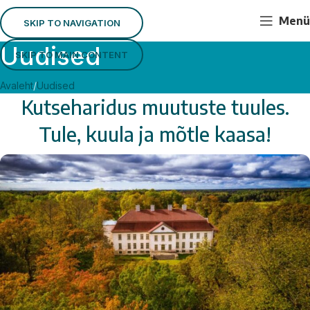
Menü
SKIP TO NAVIGATION
Uudised
SKIP TO MAIN CONTENT
Avaleht
Uudised
Kutseharidus muutuste tuules.
Tule, kuula ja mõtle kaasa!