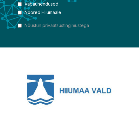
Vabaühendused
Noored Hiiumaale
Nõustun privaatsustingimustega