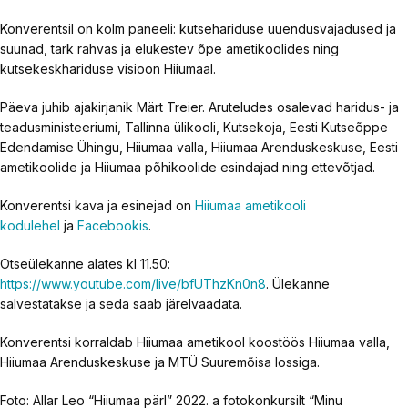
Konverentsil on kolm paneeli: kutsehariduse uuendusvajadused ja
suunad, tark rahvas ja elukestev õpe ametikoolides ning
kutsekeskhariduse visioon Hiiumaal.
Päeva juhib ajakirjanik Märt Treier. Aruteludes osalevad haridus- ja
teadusministeeriumi, Tallinna ülikooli, Kutsekoja, Eesti Kutseõppe
Edendamise Ühingu, Hiiumaa valla, Hiiumaa Arenduskeskuse, Eesti
ametikoolide ja Hiiumaa põhikoolide esindajad ning ettevõtjad.
Konverentsi kava ja esinejad on
Hiiumaa ametikooli
kodulehel
ja
Facebookis
.
Otseülekanne alates kl 11.50:
https://www.youtube.com/live/bfUThzKn0n8
. Ülekanne
salvestatakse ja seda saab järelvaadata.
Konverentsi korraldab Hiiumaa ametikool koostöös Hiiumaa valla,
Hiiumaa Arenduskeskuse ja MTÜ Suuremõisa lossiga.
Foto: Allar Leo “Hiiumaa pärl” 2022. a fotokonkursilt “Minu