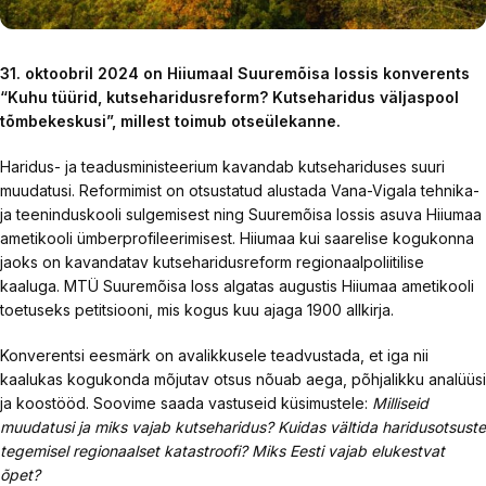
31. oktoobril 2024 on Hiiumaal Suuremõisa lossis konverents
“Kuhu tüürid, kutseharidusreform? Kutseharidus väljaspool
tõmbekeskusi”, millest toimub otseülekanne.
Haridus- ja teadusministeerium kavandab kutsehariduses suuri
muudatusi. Reformimist on otsustatud alustada Vana-Vigala tehnika-
ja teeninduskooli sulgemisest ning Suuremõisa lossis asuva Hiiumaa
ametikooli ümberprofileerimisest. Hiiumaa kui saarelise kogukonna
jaoks on kavandatav kutseharidusreform regionaalpoliitilise
kaaluga. MTÜ Suuremõisa loss algatas augustis Hiiumaa ametikooli
toetuseks petitsiooni, mis kogus kuu ajaga 1900 allkirja.
Konverentsi eesmärk on avalikkusele teadvustada, et iga nii
kaalukas kogukonda mõjutav otsus nõuab aega, põhjalikku analüüsi
ja koostööd. Soovime saada vastuseid küsimustele:
Milliseid
muudatusi ja miks vajab kutseharidus? Kuidas vältida haridusotsuste
tegemisel regionaalset katastroofi? Miks Eesti vajab elukestvat
õpet?