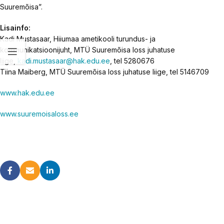
Suuremõisa”.
Lisainfo:
Kadi Mustasaar, Hiiumaa ametikooli turundus- ja
kommunikatsioonijuht, MTÜ Suuremõisa loss juhatuse
liige,
kadi.mustasaar@hak.edu.ee
, tel 5280676
Tiina Maiberg, MTÜ Suuremõisa loss juhatuse liige, tel 5146709
www.hak.edu.ee
www.suuremoisaloss.ee