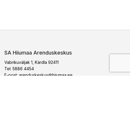
SA Hiiumaa Arenduskeskus
Vabrikuväljak 1, Kärdla 92411
Tel: 5886 4454
E-post:
arenduskeskus@hiiumaa.ee
Arenduskeskus