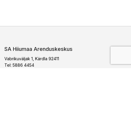
SA Hiiumaa Arenduskeskus
Vabrikuväljak 1, Kärdla 92411
Tel: 5886 4454
E-post:
arenduskeskus@hiiumaa.ee
Arenduskeskus