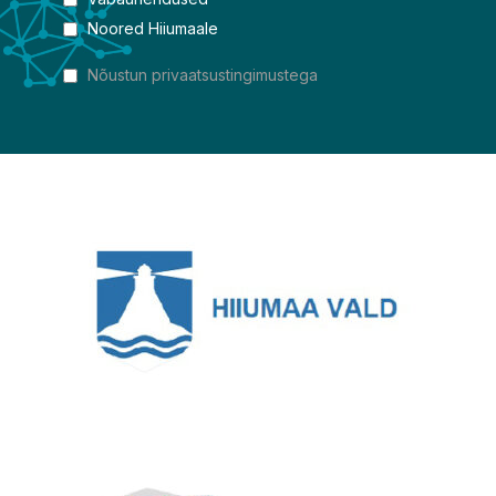
Noored Hiiumaale
Nõustun privaatsustingimustega