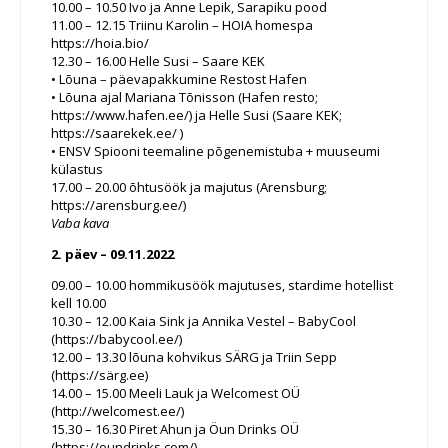
10.00 – 10.50 Ivo ja Anne Lepik, Sarapiku pood
11.00 – 12.15 Triinu Karolin – HOIA homespa
https://hoia.bio/
12.30 – 16.00 Helle Susi – Saare KEK
• Lõuna – päevapakkumine Restost Hafen
• Lõuna ajal Mariana Tõnisson (Hafen resto;
https://www.hafen.ee/) ja Helle Susi (Saare KEK;
https://saarekek.ee/ )
• ENSV Spiooni teemaline põgenemistuba + muuseumi
külastus
17.00 – 20.00 õhtusöök ja majutus (Arensburg;
https://arensburg.ee/)
Vaba kava
2. päev – 09.11.2022
09.00 – 10.00 hommikusöök majutuses, stardime hotellist
kell 10.00
10.30 – 12.00 Kaia Sink ja Annika Vestel – BabyCool
(https://babycool.ee/)
12.00 – 13.30 lõuna kohvikus SÄRG ja Triin Sepp
(https://särg.ee)
14.00 – 15.00 Meeli Lauk ja Welcomest OÜ
(http://welcomest.ee/)
15.30 – 16.30 Piret Ahun ja Öun Drinks OÜ
(https://oundrinks.com/)