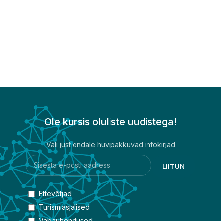
Ole kursis oluliste uudistega!
Vali just endale huvipakkuvad infokirjad
Ettevõtjad
Turismiasjalised
Vabaühendused