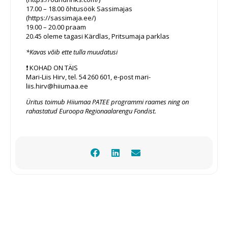
17.00 – 18.00 õhtusöök Sassimajas
(https://sassimaja.ee/)
19.00 – 20.00 praam
20.45 oleme tagasi Kärdlas, Pritsumaja parklas
*Kavas võib ette tulla muudatusi
❗ KOHAD ON TÄIS
Mari-Liis Hirv, tel. 54 260 601, e-post mari-
liis.hirv@hiiumaa.ee
Üritus toimub Hiiumaa PATEE programmi raames ning on
rahastatud Euroopa Regionaalarengu Fondist.