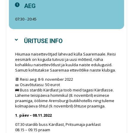
AEG
07:30 - 20:45
ÜRITUSE INFO
Hiiumaa naisettevõtjad lähevad külla Saaremaale. Reisi
eesmärk on koguda tutvusi ja uusi mõtteid, näha
kohalikku naisettevõtlust ja kuulda naiste edulugusid.
Samuti kohtutakse Saaremaa ettevõtlike naiste klubiga.
📆 Reisi aeg: 8-9. november 2022
🎫 Osavõtutasu: 50 eurot
🚌 Buss stardib Kärdlast ja toob meid tagasi Kärdlasse.
Läheme teisipäeva hommikul (8. novembril) esimese
praamiga, ööbime Arensburgi butiikhotellis ning tuleme
kolmapäeva õhtul (9. novembril) õhtuse praamiga.
1. päev – 08.11.2022
07.30 stardib buss Kärdlast, Pritsumaja parklast
08.15 – 09.15 praam